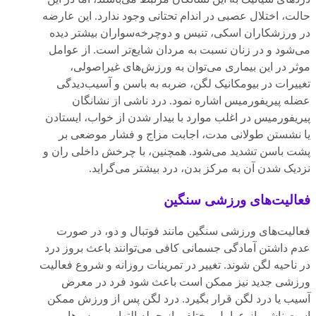
حالت، اختلال عصبی در اندام تحتانی وجود ندارد. این عارضه
در ورزشکاران اسکی، تنیس و دوچرخه‌سواران بیشتر دیده
می‌شود و در زنان نسبت به مردان شایع‌تر است. از عوامل
موثر در این بیماری می‌توان به ورزش‌های غیراصولی،
تغییرات در بیومکانیک لگن، ضربه به باسن و آسیب‌دیدگی
عضله پیریفورمیس اشاره نمود. درد ناشی از نشانگان
پیریفورمیس در اغلب موارد با بیدار شدن از خواب، ایستادن
یا نشستن طولانی مدت، اجابت مزاج و فشار موضعی بر
پشت باسن تشدید می‌شود. همچنین، با چرخش داخلی ران و
نزدیک شدن آن به مرکز بدن، درد بیشتر می‌گراید.
فعالیت‌های ورزشی سنگین
فعالیت‌های ورزشی سنگین مانند فوتبال و دو، در صورت
عدم داشتن آمادگی جسمانی کافی می‌توانند باعث بروز درد
در ناحیه لگن شوند. تغییر در تمرینات روزانه و شروع فعالیت
ورزشی جدید نیز ممکن است باعث شود فرد در معرض
آسیب یا درد لگن قرار بگیرد. درد لگن پس از ورزش ممکن
است ناشی از عوامل مختلفی از جمله التهاب بورس‌ها،