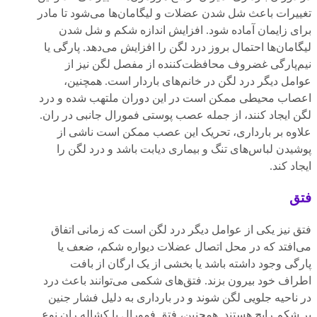
تغییرات باعث شل شدن عضلات و لیگامان‌ها می‌شود تا مادر
برای زایمان آماده شود. افزایش اندازه شکم و شل شدن
لیگامان‌ها احتمال بروز درد لگن را افزایش می‌دهد. پارگی یا
نیم‌پارگی غضروف محافظت‌کننده از مفصل لگن نیز از
عوامل دیگر درد لگن در خانم‌های باردار است. همچنین،
اعصاب محیطی ممکن است در این دوران ملتهب شده و درد
لگن ایجاد کنند، از جمله عصب پوستی فمورال جانبی در ران.
علاوه بر بارداری، تحریک این عصب ممکن است ناشی از
پوشیدن لباس‌های تنگ و بیماری دیابت باشد و درد لگن را
ایجاد کند.
فتق
فتق نیز یکی از عوامل دیگر درد لگن است که زمانی اتفاق
می‌افتد که در محل اتصال عضلات دیواره شکم، ضعف یا
پارگی وجود داشته باشد یا بخشی از یک ارگان از بافت
اطراف خود بیرون بزند. فتق‌های شکمی می‌توانند باعث درد
در ناحیه جلویی لگن شوند و در بارداری به دلیل فشار جنین
بر شکم رایج هستند. همچنین، فتق فمورال یا کشاله ران نوع