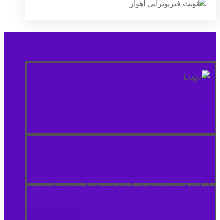
دکترای حرفه ای فیزیوتراپی
فیزیوتراپیست:
محمدعلی ذاکر مشفق
مكان
ایران؛ خوزستان، اهواز، کیانپارس، خیابان مهرشرقی،
مجتمع پزشکی مهر طبقه سوم
نماد اعتماد
3855 ویژه استان(خوزستان)
09165050101