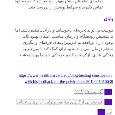
اما برای اطمینان بیشتر، بهتر است با شرکت بیمه خود
تماس بگیرید و شرایط پوشش را بررسی کنید.
پایان
یبوست می‌تواند تجربه‌ای ناخوشایند و ناراحت‌کننده باشد، اما
با تشخیص زودهنگام و درمان مناسب، امکان بهبود کامل
وجود دارد. مراجعه به فیزیوتراپ‌های حرفه‌ای و پیگیری
منظم درمان، می‌تواند به بیماران کمک کند تا سریع‌تر به
زندگی عادی بازگردند و کیفیت زندگی خود را بهبود بخشند.
https://www.health.harvard.edu/blog/treating-constipation-
with-biofeedback-for-the-pelvic-floor-2019051616638
آگوست 10, 2025
فیزیوتراپی ارگانهای بدن
فیزیوتراپی اندام های تحتانی
15