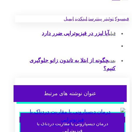
فیسبوک
توئیتر
پینترست
لینکدین
ایمیل
آیا لیزر در فیزیوتراپی ضرر دارد
قبلی
چگونه از ابتلا به تاندون زانو جلوگیری
بعدی
کنیم؟
عنوان ‫نوشته های مرتبط
درمان دیسپارونی یا مقاربت دردناک با
فیزیوتراپی