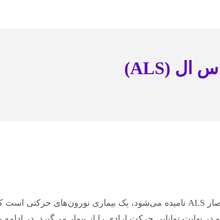
ال (ALS)
بیماری ای اس ال (Amyotrophic Lateral Sclerosis) که به اختصار ALS نامیده می‌شو
ر نهایت توانایی حرکت ارادی را از بیمار می‌گیرد. در ادامه 